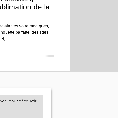
limation de la
clatantes voire magiques,
ouette parfaite, des stars
f,...