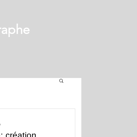
raphe
e
 création,