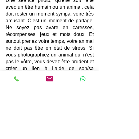
Une séance photo, qu'elle soit faite 
avec un être humain ou un animal, cela 
doit rester un moment sympa, voire très 
amusant. C’est un moment de partage. 
Ne soyez pas avare en caresses, 
récompenses, jeux et mots doux. Et 
surtout prenez votre temps, votre animal 
ne doit pas être en état de stress. Si 
vous photographiez un animal qui n’est 
pas le vôtre, vous devez être prudent et 
créer un lien à l’aide de son/sa 
maître/sse. Tous ces conseils vont vous 
aider, mais ne remplaceront pas une 
séance chez un photographe 
professionnel. Je fais partie des 
nombreux photographes qui font de la 
photographie en studio pour nos 
amours d’animaux, voici un aperçu 
ICI
.
photographie
epernay
sezanne
chat
chien
photos
animalier
photoanimaliere
animaliere
animaux