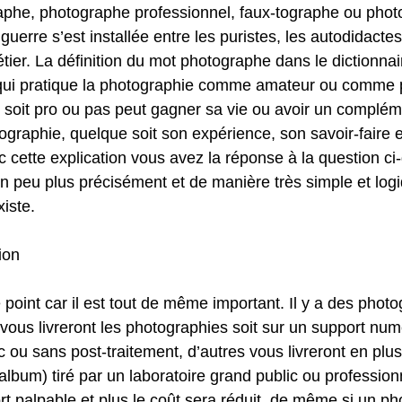
aphe, photographe professionnel, faux-tographe ou phot
uerre s’est installée entre les puristes, les autodidactes 
ier. La définition du mot photographe dans le dictionnair
qui pratique la photographie comme amateur ou comme p
 soit pro ou pas peut gagner sa vie ou avoir un complé
ographie, quelque soit son expérience, son savoir-faire et
vec cette explication vous avez la réponse à la question ci
 peu plus précisément et de manière très simple et log
xiste.
ion
oint car il est tout de même important. Il y a des phot
 vous livreront les photographies soit sur un support num
 ou sans post-traitement, d’autres vous livreront en plus
u album) tiré par un laboratoire grand public ou profession
t palpable et plus le coût sera réduit, de même si un p