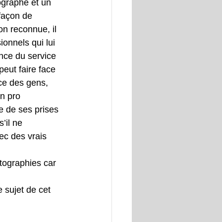
ographe et un 
façon de 
on reconnue, il 
onnels qui lui 
ance du service 
peut faire face 
nce des gens, 
n pro 
e de ses prises 
’il ne 
ec des vrais 
otographies car 