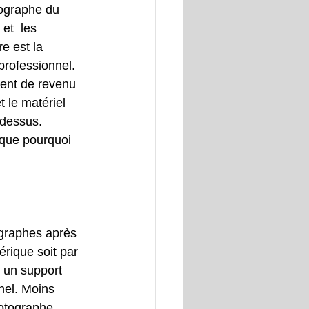
ographe du 
et  les 
e est la 
rofessionnel. 
ment de revenu 
 le matériel 
-dessus.
ique pourquoi 
ographes après 
érique soit par 
 un support 
nel. Moins 
hotographe 