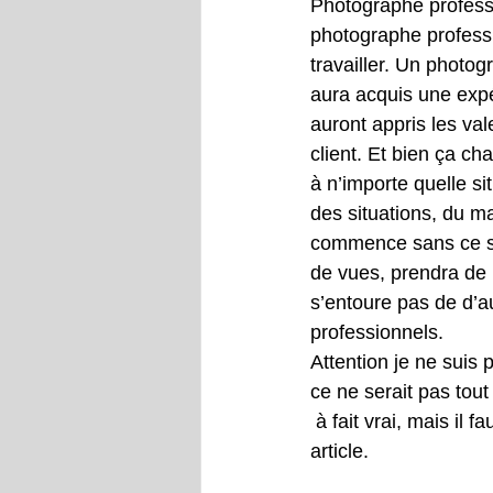
Photographe professi
photographe profess
travailler. Un photog
aura acquis une expé
auront appris les val
client. Et bien ça ch
à n’importe quelle si
des situations, du ma
commence sans ce sav
de vues, prendra de 
s’entoure pas de d’a
professionnels.
Attention je ne suis 
ce ne serait pas tout
 à fait vrai, mais il faut intégrer ces paramètres importants pour comprendre le sujet de cet 
article.