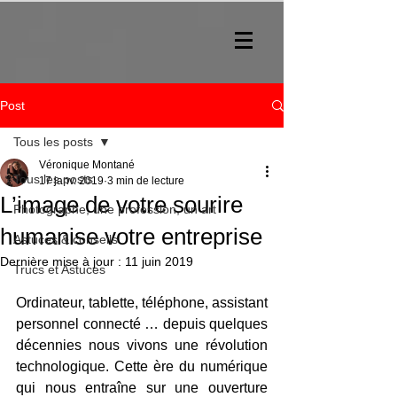
Post
Tous les posts
Véronique Montané
Tous les posts
17 janv. 2019
3 min de lecture
L’image de votre sourire
Photographe, une profession, un art
humanise votre entreprise
Astuces & conseils
Dernière mise à jour :
11 juin 2019
Trucs et Astuces
Ordinateur, tablette, téléphone, assistant 
personnel connecté … depuis quelques 
décennies nous vivons une révolution 
technologique. Cette ère du numérique 
qui nous entraîne sur une ouverture 