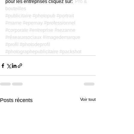
pour les entreprises cliquez sur:  
Pro & 
bouteilles
#publicitaire
#photopub
#portrait
#marne
#epernay
#professionnel
#corporate
#entreprise
#sezanne
#réseauxsociaux
#imagedemarque
#profil
#photodeprofil
#photographepublicitaire
#packshot
Voir tout
Posts récents